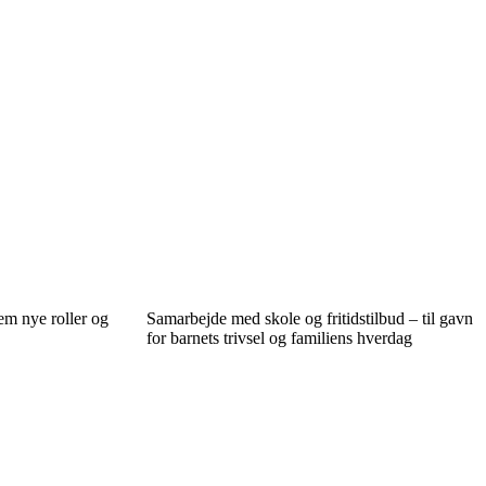
lem nye roller og
Samarbejde med skole og fritidstilbud – til gavn
for barnets trivsel og familiens hverdag