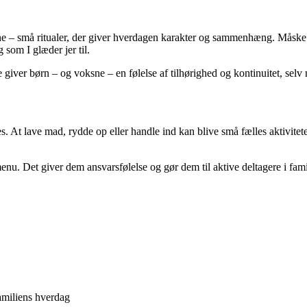
gne – små ritualer, der giver hverdagen karakter og sammenhæng. Måske 
 som I glæder jer til.
e giver børn – og voksne – en følelse af tilhørighed og kontinuitet, selv n
s. At lave mad, rydde op eller handle ind kan blive små fælles aktivitet
 Det giver dem ansvarsfølelse og gør dem til aktive deltagere i familiens
familiens hverdag