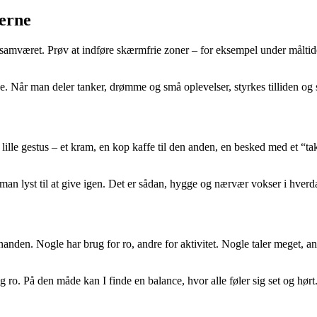
lerne
samværet. Prøv at indføre skærmfrie zoner – for eksempel under måltider 
nde. Når man deler tanker, drømme og små oplevelser, styrkes tilliden o
e gestus – et kram, en kop kaffe til den anden, en besked med et “tak 
 man lyst til at give igen. Det er sådan, hygge og nærvær vokser i hverd
den. Nogle har brug for ro, andre for aktivitet. Nogle taler meget, and
 ro. På den måde kan I finde en balance, hvor alle føler sig set og hørt