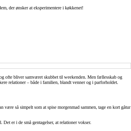
dem, der ønsker at eksperimentere i køkkenet!
en, og ofte bliver samværet skubbet til weekenden. Men fællesskab og
e relationer – både i familien, blandt venner og i parforholdet.
 kan være så simpelt som at spise morgenmad sammen, tage en kort gåtur
et er i de små gentagelser, at relationer vokser.