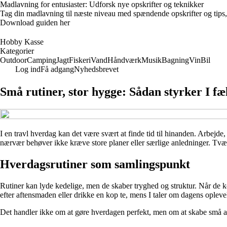
Madlavning for entusiaster: Udforsk nye opskrifter og teknikker
Tag din madlavning til næste niveau med spændende opskrifter og tips, 
Download guiden her
Hobby Kasse
Kategorier
Outdoor
Camping
Jagt
Fiskeri
Vand
Håndværk
Musik
Bagning
Vin
Bil
Log ind
Få adgang
Nyhedsbrevet
Små rutiner, stor hygge: Sådan styrker I fæ
I en travl hverdag kan det være svært at finde tid til hinanden. Arbejde
nærvær behøver ikke kræve store planer eller særlige anledninger. Tvær
Hverdagsrutiner som samlingspunkt
Rutiner kan lyde kedelige, men de skaber tryghed og struktur. Når de 
efter aftensmaden eller drikke en kop te, mens I taler om dagens oplevel
Det handler ikke om at gøre hverdagen perfekt, men om at skabe små ank