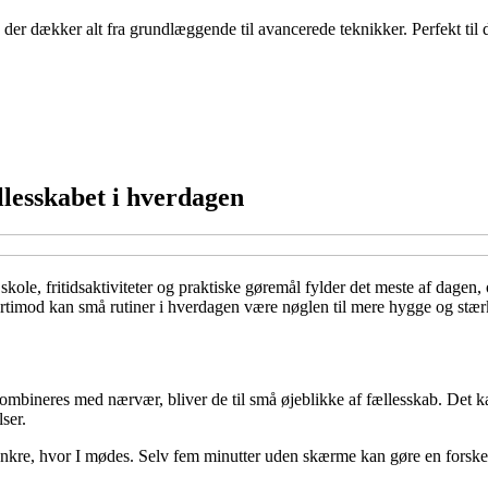
der dækker alt fra grundlæggende til avancerede teknikker. Perfekt til 
llesskabet i hverdagen
, skole, fritidsaktiviteter og praktiske gøremål fylder det meste af dag
timod kan små rutiner i hverdagen være nøglen til mere hygge og stærker
kombineres med nærvær, bliver de til små øjeblikke af fællesskab. Det
ser.
re, hvor I mødes. Selv fem minutter uden skærme kan gøre en forskel. D