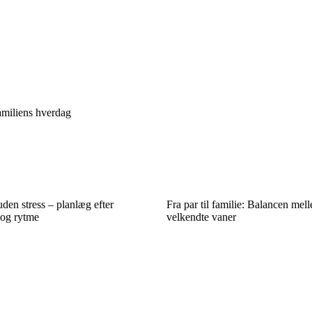
familiens hverdag
den stress – planlæg efter
Fra par til familie: Balancen mel
 og rytme
velkendte vaner