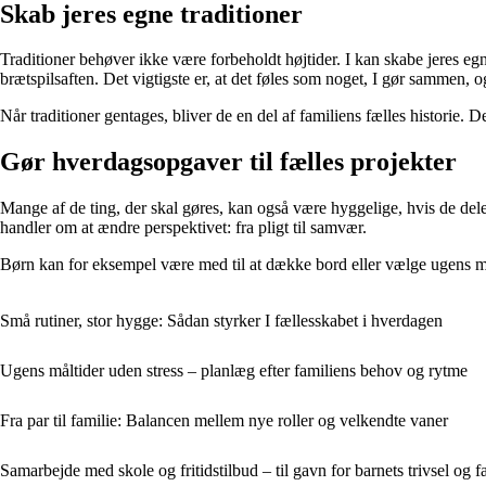
Skab jeres egne traditioner
Traditioner behøver ikke være forbeholdt højtider. I kan skabe jeres e
brætspilsaften. Det vigtigste er, at det føles som noget, I gør sammen, og
Når traditioner gentages, bliver de en del af familiens fælles historie. D
Gør hverdagsopgaver til fælles projekter
Mange af de ting, der skal gøres, kan også være hyggelige, hvis de dele
handler om at ændre perspektivet: fra pligt til samvær.
Børn kan for eksempel være med til at dække bord eller vælge ugens menu.
Små rutiner, stor hygge: Sådan styrker I fællesskabet i hverdagen
Ugens måltider uden stress – planlæg efter familiens behov og rytme
Fra par til familie: Balancen mellem nye roller og velkendte vaner
Samarbejde med skole og fritidstilbud – til gavn for barnets trivsel og 