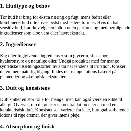
1. Hudtype og behov
Tør hud har brug for ekstra næring og fugt, mens fedtet eller
kombineret hud ofte trives bedst med lettere formler. Hvis du har
sensitiv hud, bør du vælge en lotion uden parfume og med beroligende
ingredienser som aloe vera eller havreekstrakt.
2. Ingredienser
Kig efter fugtgivende ingredienser som glycerin, sheasmør,
hyaluronsyre og naturlige olier. Undgå produkter med for mange
syntetiske tilsætningsstoffer, hvis du har tendens til irritation. Ønsker
du en mere naturlig tilgang, findes der mange lotions baseret på
planteolier og økologiske ekstrakter.
3. Duft og konsistens
Duft spiller en stor rolle for mange, men kan også være en kilde til
allergi. Overvej, om du ønsker en neutral lotion eller en med en
karakteristisk duft. Konsistensen varierer fra lette, hurtigtabsorberende
lotions til rige cremer, der giver intens pleje.
4. Absorption og finish