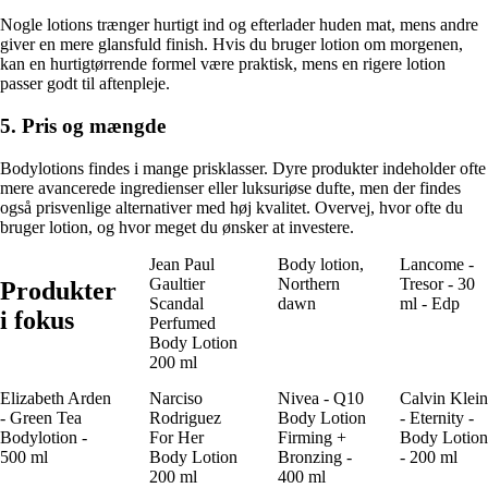
Nogle lotions trænger hurtigt ind og efterlader huden mat, mens andre
giver en mere glansfuld finish. Hvis du bruger lotion om morgenen,
kan en hurtigtørrende formel være praktisk, mens en rigere lotion
passer godt til aftenpleje.
5. Pris og mængde
Bodylotions findes i mange prisklasser. Dyre produkter indeholder ofte
mere avancerede ingredienser eller luksuriøse dufte, men der findes
også prisvenlige alternativer med høj kvalitet. Overvej, hvor ofte du
bruger lotion, og hvor meget du ønsker at investere.
Jean Paul
Body lotion,
Lancome -
Gaultier
Northern
Tresor - 30
Produkter
Scandal
dawn
ml - Edp
i fokus
Perfumed
Body Lotion
200 ml
Elizabeth Arden
Narciso
Nivea - Q10
Calvin Klein
- Green Tea
Rodriguez
Body Lotion
- Eternity -
Bodylotion -
For Her
Firming +
Body Lotion
500 ml
Body Lotion
Bronzing -
- 200 ml
200 ml
400 ml