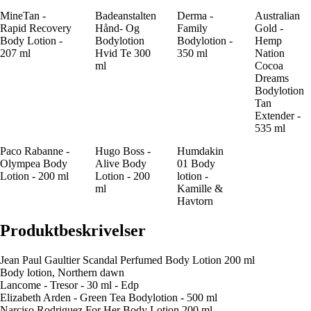
MineTan -
Badeanstalten
Derma -
Australian
Rapid Recovery
Hånd- Og
Family
Gold -
Body Lotion -
Bodylotion
Bodylotion -
Hemp
207 ml
Hvid Te 300
350 ml
Nation
ml
Cocoa
Dreams
Bodylotion
Tan
Extender -
535 ml
Paco Rabanne -
Hugo Boss -
Humdakin
Olympea Body
Alive Body
01 Body
Lotion - 200 ml
Lotion - 200
lotion -
ml
Kamille &
Havtorn
Produktbeskrivelser
Jean Paul Gaultier Scandal Perfumed Body Lotion 200 ml
Body lotion, Northern dawn
Lancome - Tresor - 30 ml - Edp
Elizabeth Arden - Green Tea Bodylotion - 500 ml
Narciso Rodriguez For Her Body Lotion 200 ml