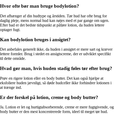
Hvor ofte bør man bruge bodylotion?
Det afhænger af din hudtype og årstiden. Tør hud har ofte brug for
daglig pleje, mens normal hud kan nøjes med et par gange om ugen.
Efter bad er det bedste tidspunkt at påføre lotion, da huden lettere
optager fugt.
Kan bodylotion bruges i ansigtet?
Det anbefales generelt ikke, da huden i ansigtet er mere sart og kræver
lettere formler. Brug i stedet en ansigtscreme, der er udviklet specifikt
til dette område.
Hvad gør man, hvis huden stadig føles tør efter brug?
Prøv en rigere lotion eller en body butter. Det kan også hjælpe at
eksfoliere huden jævnligt, så døde hudceller ikke forhindrer lotionen i
at trænge ind.
Er der forskel på lotion, creme og body butter?
Ja. Lotion er let og hurtigtabsorberende, creme er mere fugtgivende, og
body butter er den mest koncentrerede form, ideel til meget tør hud.